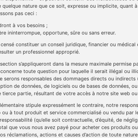
uelque nature que ce soit, expresse ou implicite, quant à la
ssons pas ceci :
ront à vos besoins ;
ère ininterrompue, opportune, sûre ou sans erreur.
 censé constituer un conseil juridique, financier ou médical
sulter un professionnel approprié.
section s’appliqueront dans la mesure maximale permise par 
concerne toute question pour laquelle il serait illégal ou ill
 ne serons responsables des dommages directs ou indirect
rruption de données, de logiciels ou de bases de données, 
ierce partie, résultant de votre accès à notre site web ou 
lémentaire stipule expressément le contraire, notre respon
u à tout produit et service commercialisé ou vendu par le b
responsabilité (qu’elle soit contractuelle, d’équité, de négli
 total que vous nous avez payé pour acheter ces produits ou 
os réclamations, actions et causes d’action de toute nature