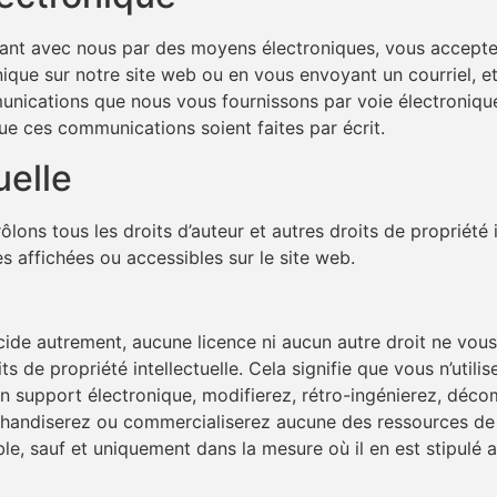
uant avec nous par des moyens électroniques, vous accept
que sur notre site web ou en vous envoyant un courriel, e
munications que nous vous fournissons par voie électroniqu
que ces communications soient faites par écrit.
uelle
ons tous les droits d’auteur et autres droits de propriété in
s affichées ou accessibles sur le site web.
ide autrement, aucune licence ni aucun autre droit ne vous 
s de propriété intellectuelle. Cela signifie que vous n’utili
un support électronique, modifierez, rétro-ingénierez, décom
chandiserez ou commercialiserez aucune des ressources de
able, sauf et uniquement dans la mesure où il en est stipul