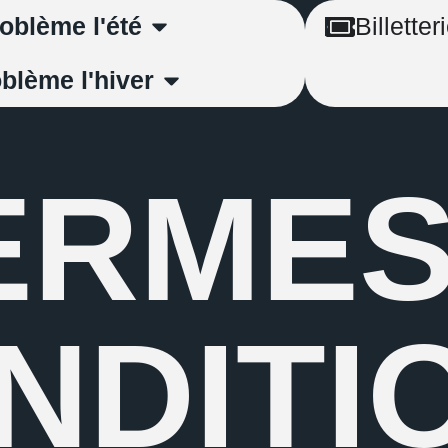
Billetter
oblème l'été
blème l'hiver
ERMES
NDITI