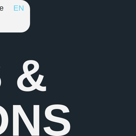
ie
EN
 &
ONS