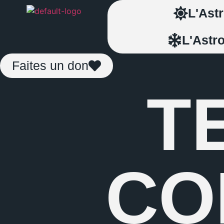
L'Astr
L'Astro
Faites un don
T
CO