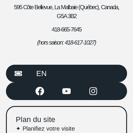
595 Côte Bellevue,
La Malbaie (Québec), Canada,
G5A 3B2
418-665-7645
(hors saison: 418-617-1
027)
EN
Plan du site
✦ Planifiez votre visite