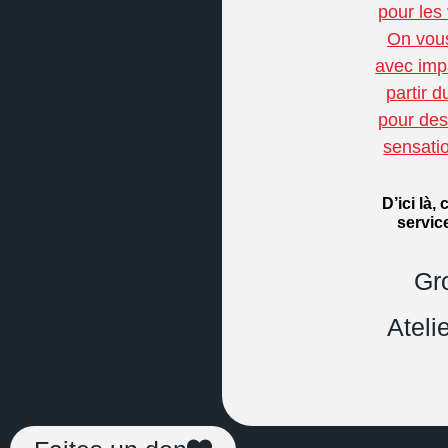
pour les 
On vous
avec imp
partir d
pour des 
sensatio
D’ici là,
servic
Gr
Ateli