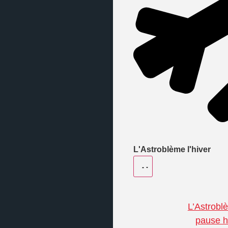
L'Astroblème l'hiver
L’Astrobl
pause h