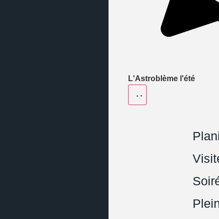
L'Astroblème l'été
Plani
Visi
Soir
Plei