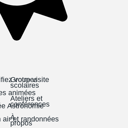
fiez votre visite
Groupes
scolaires
tes animées
Ateliers et
conférences
ée Astronomie
À
n air et randonnées
propos