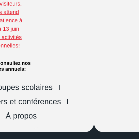
visiteurs.
 attend
atience à
u 13 juin
activités
nnelles!
 consultez nos
es annuels:
oupes scolaires
ers et conférences
À propos