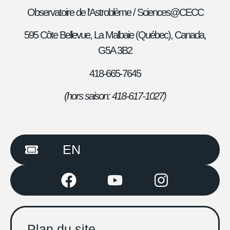
Observatoire de l’Astroblème /
Sciences@CECC
595 Côte Bellevue,
La Malbaie (Québec), Canada,
G5A 3B2
418-665-7645
(hors saison: 418-617-1
027)
EN
Plan du site