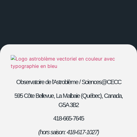
Observatoire de l’Astroblème /
Sciences@CECC
595 Côte Bellevue,
La Malbaie (Québec), Canada,
G5A 3B2
418-665-7645
(hors saison: 418-617-1
027)